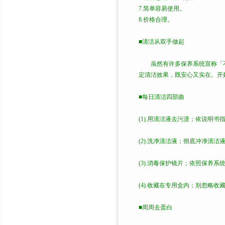
7.简单容易使用。
8.价格合理。
■清洁从双手做起
虽然有许多保养系统宣称「不
定清洁效果，既安心又实在。开
■每日清洁四部曲
(1).用清洁液去污渍；依说明
(2).洗净清洁液；彻底冲净清
(3).消毒保护镜片；依照保养
(4).收藏在专用盒内；别忽略
■周周去蛋白