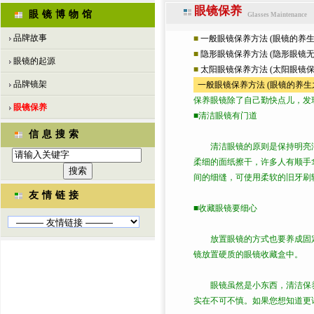
眼镜保养
眼镜博物馆
Glasses Maintenance
品牌故事
■
一般眼镜保养方法 (眼镜的养生
■
隐形眼镜保养方法 (隐形眼镜无
眼镜的起源
■
太阳眼镜保养方法 (太阳眼镜保
品牌镜架
一般眼镜保养方法 (眼镜的养生
保养眼镜除了自己勤快点儿，发
眼镜保养
■清洁眼镜有门道
信息搜索
清洁眼镜的原则是保持明亮洁
柔细的面纸擦干，许多人有顺手
间的细缝，可使用柔软的旧牙刷
友情链接
■收藏眼镜要细心
放置眼镜的方式也要养成固定
镜放置硬质的眼镜收藏盒中。
眼镜虽然是小东西，清洁保养
实在不可不慎。如果您想知道更