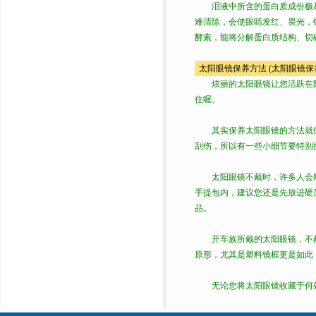
泪液中所含的蛋白质成份极易
难清除，会使眼睛发红、畏光，
酵素，能将分解蛋白质结构、切
太阳眼镜保养方法 (太阳眼镜保
炫丽的太阳眼镜让您活跃在阳
住喔。
其实保养太阳眼镜的方法就像
刮伤，所以有一些小细节要特别
太阳眼镜不戴时，许多人会顺
手提包内，建议您还是先放进硬
品。
开车族所戴的太阳眼镜，不戴
原形，尤其是塑料镜框更是如此
无论您将太阳眼镜收藏于何处