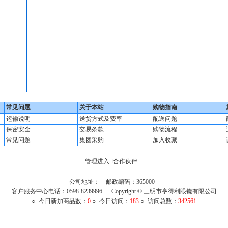
常见问题
关于本站
购物指南
运输说明
送货方式及费率
配送问题
保密安全
交易条款
购物流程
常见问题
集团采购
加入收藏
管理进入
合作伙伴
：
公司地址： 邮政编码：365000
客户服务中心电话：0598-8239996 Copyright © 三明市亨得利眼镜有限公司
○- 今日新加商品数：
0
○- 今日访问：
183
○- 访问总数：
342561