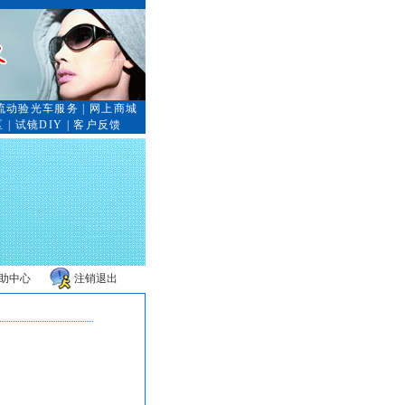
流动验光车服务
|
网上商城
区
|
试镜DIY
|
客户反馈
助中心
注销退出